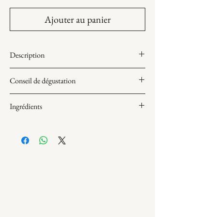
Ajouter au panier
Description
Cake moelleux à la noisette et aux éclats de
Conseil de dégustation
noisette.
Conserver au réfrigérateur.
Ingrédients
Sortir 2 heures avant de déguster.
Peut contenir des traces de Lait, Fruits à
coque, Soja, Sésame, Gluten
, Arachides,
Sulfites.